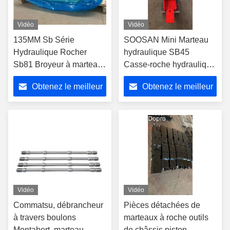
Vidéo
Vidéo
135MM Sb Série
SOOSAN Mini Marteau
Hydraulique Rocher
hydraulique SB45
Sb81 Broyeur à marteaux
Casse-roche hydraulique
SB05 SB10 SB20 SB30
pour chargeuse de
Obtenez le meilleur
Obtenez le meilleur
SB35 SB40 SB43 SB50
remorqueuse
SB70 KOREA SOOSAN
prix
prix
Vidéo
Vidéo
Commatsu, débrancheur
Pièces détachées de
à travers boulons
marteaux à roche outils
Montabert, marteau
de châssis piston