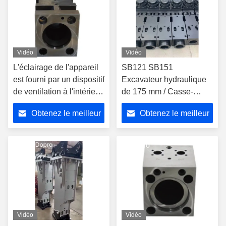
Vidéo
Vidéo
L'éclairage de l'appareil
SB121 SB151
est fourni par un dispositif
Excavateur hydraulique
de ventilation à l'intérieur
de 175 mm / Casse-
de la chambre.
roche à marteau
Obtenez le meilleur
Obtenez le meilleur
hydraulique
prix
prix
Vidéo
Vidéo