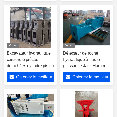
prix
prix
Vidéo
Vidéo
Excavateur hydraulique
Détecteur de roche
casserole pièces
hydraulique à haute
détachées cylindre piston
puissance Jack Hammer
pour excavateur Hitachi
Obtenez le meilleur
Obtenez le meilleur
EX550 ZX600
prix
prix