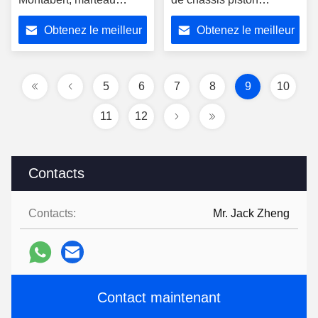
Daemo DMB70 DMB90
diaphragme kit de scellés
Obtenez le meilleur
Obtenez le meilleur
disjoncteur hydraulique
pièces de pellets
prix
prix
5
6
7
8
9
10
11
12
Contacts
Contacts:
Mr. Jack Zheng
Contact maintenant