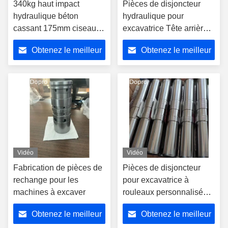
340kg haut impact
Pièces de disjoncteur
hydraulique béton
hydraulique pour
cassant 175mm ciseau
excavatrice Tête arrière
d'outil pour l'exploitation
HB15G 20G 30G 40G
Obtenez le meilleur
Obtenez le meilleur
minière de pierre dure
SB81 Pour le marteau
Furukawa
prix
prix
Vidéo
Vidéo
Fabrication de pièces de
Pièces de disjoncteur
rechange pour les
pour excavatrice à
machines à excaver
rouleaux personnalisés
cylindre hydraulique
Obtenez le meilleur
Obtenez le meilleur
piston