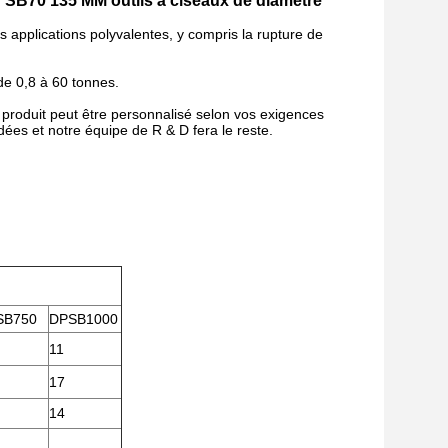
 SB70 135 MM outils à ciseaux de diamètre
s applications polyvalentes, y compris la rupture de
de 0,8 à 60 tonnes.
produit peut être personnalisé selon vos exigences
dées et notre équipe de R & D fera le reste.
SB750
DPSB1000
11
17
14