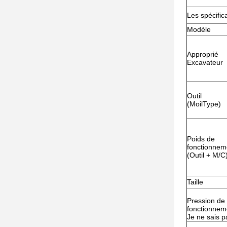
Les spécific
Modèle
Approprié
Excavateur
Outil
(MoilType)
Poids de
fonctionnem
(Outil + M/C
Taille
Pression de
fonctionnem
Je ne sais p