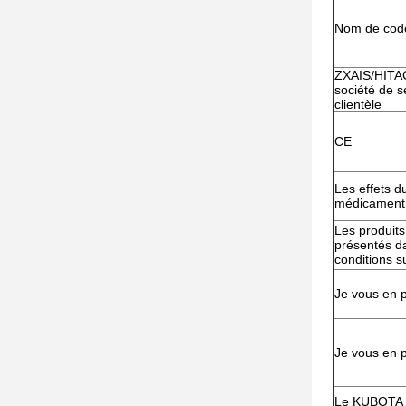
Nom de cod
ZXAIS/HITAC
société de s
clientèle
CE
Les effets d
médicament
Les produits
présentés d
conditions s
Je vous en p
Je vous en p
Le KUBOTA