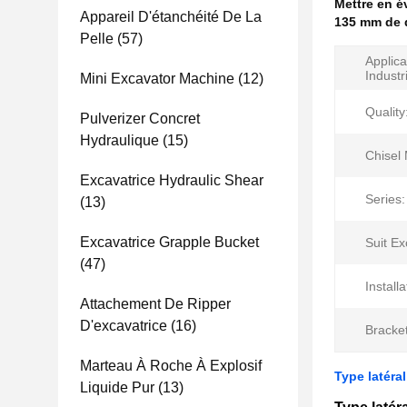
Mettre en 
Appareil D'étanchéité De La
135 mm de 
Pelle
(57)
Applica
Industr
Mini Excavator Machine
(12)
Quality
Pulverizer Concret
Hydraulique
(15)
Chisel 
Excavatrice Hydraulic Shear
Series:
(13)
Excavatrice Grapple Bucket
Suit Ex
(47)
Installa
Attachement De Ripper
D'excavatrice
(16)
Bracke
Marteau À Roche À Explosif
Type latéra
Liquide Pur
(13)