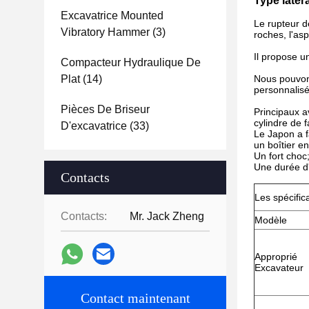
Type laté
Excavatrice Mounted
Le rupteur d
Vibratory Hammer
(3)
roches, l'as
Il propose u
Compacteur Hydraulique De
Plat
(14)
Nous pouvons
personnalisé
Pièces De Briseur
Principaux a
cylindre de 
D'excavatrice
(33)
Le Japon a f
un boîtier e
Un fort choc
Une durée d'
Contacts
Les spécific
Contacts:
Mr. Jack Zheng
Modèle
Approprié
Excavateur
Contact maintenant