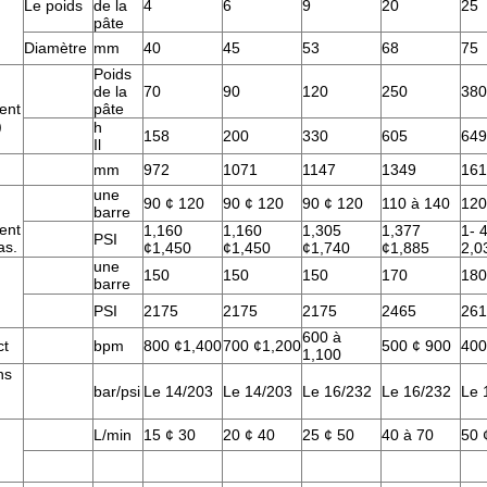
Le poids
de la
4
6
9
20
25
pâte
Diamètre
mm
40
45
53
68
75
Poids
de la
70
90
120
250
380
ent
pâte
)
h
158
200
330
605
649
Il
mm
972
1071
1147
1349
161
une
90 ¢ 120
90 ¢ 120
90 ¢ 120
110 à 140
120
barre
ent
1,160
1,160
1,305
1,377
1- 
PSI
as.
¢1,450
¢1,450
¢1,740
¢1,885
2,0
une
150
150
150
170
180
barre
PSI
2175
2175
2175
2465
261
600 à
ct
bpm
800 ¢1,400
700 ¢1,200
500 ¢ 900
400
1,100
ns
bar/psi
Le 14/203
Le 14/203
Le 16/232
Le 16/232
Le 
L/min
15 ¢ 30
20 ¢ 40
25 ¢ 50
40 à 70
50 