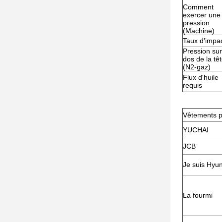
Comment
exercer une
pression
(Machine)
Taux d'impa
Pression sur
dos de la tê
(N2-gaz)
Flux d'huile
requis
Vêtements p
YUCHAI
JCB
Je suis Hyun
La fourmi