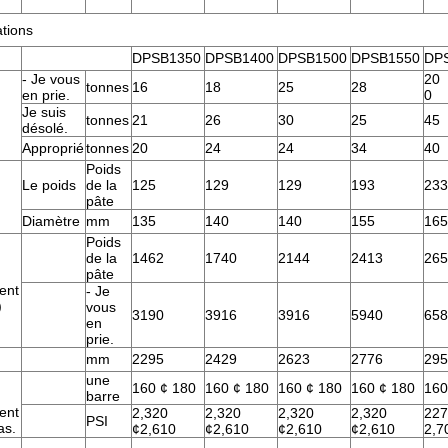
ations
DPSB1350
DPSB1400
DPSB1500
DPSB1550
DP
- Je vous
20
tonnes
16
18
25
28
en prie.
0
Je suis
tonnes
21
26
30
25
45
désolé.
Approprié
tonnes
20
24
24
34
40
Poids
Le poids
de la
125
129
129
193
233
pâte
Diamètre
mm
135
140
140
155
165
Poids
de la
1462
1740
2144
2413
265
pâte
ent
- Je
)
vous
3190
3916
3916
5940
658
en
prie.
mm
2295
2429
2623
2776
295
une
160 ¢ 180
160 ¢ 180
160 ¢ 180
160 ¢ 180
160
barre
ent
2,320
2,320
2,320
2,320
227
PSI
as.
¢2,610
¢2,610
¢2,610
¢2,610
2,7