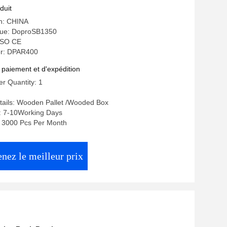
e diamètre
duit
in: CHINA
ue: DoproSB1350
 ISO CE
r: DPAR400
 paiement et d'expédition
r Quantity: 1
tails: Wooden Pallet /Wooded Box
e: 7-10Working Days
y: 3000 Pcs Per Month
nez le meilleur prix