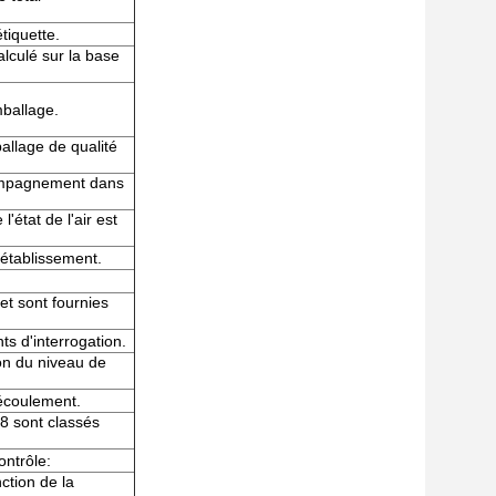
tiquette.
lculé sur la base
mballage.
allage de qualité
ompagnement dans
'état de l'air est
établissement.
et sont fournies
ts d'interrogation.
on du niveau de
'écoulement.
8 sont classés
ontrôle:
ction de la