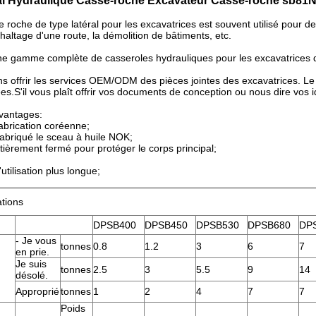
ral Hydraulique Casse-roche Excavateur Casse-roche sb81N
e roche de type latéral pour les excavatrices est souvent utilisé pour de
phaltage d'une route, la démolition de bâtiments, etc.
ne gamme complète de casseroles hydrauliques pour les excavatrices 
 offrir les services OEM/ODM des pièces jointes des excavatrices. Le 
es.S'il vous plaît offrir vos documents de conception ou nous dire vos i
vantages:
fabrication coréenne;
abriqué le sceau à huile NOK;
ntièrement fermé pour protéger le corps principal;
;
utilisation plus longue;
ations
DPSB400
DPSB450
DPSB530
DPSB680
DP
- Je vous
tonnes
0.8
1.2
3
6
7
en prie.
Je suis
tonnes
2.5
3
5.5
9
14
désolé.
Approprié
tonnes
1
2
4
7
7
Poids