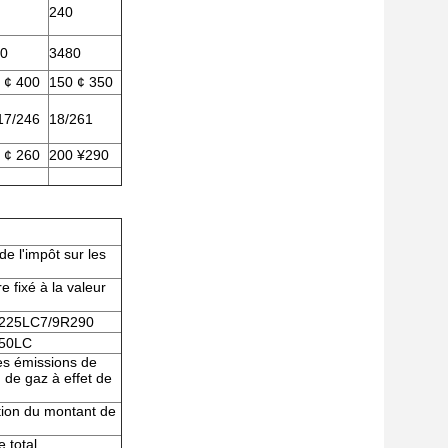
240
0
3480
 ¢ 400
150 ¢ 350
17/246
18/261
 ¢ 260
200 ¥290
de l'impôt sur les
e fixé à la valeur
225LC7/9R290
50LC
des émissions de
n de gaz à effet de
ction du montant de
 total