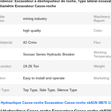
évidence:
Excavateur à déchiqueteur de roche
,
Type latéral excava
diamètre Excavateur Casse-roche
ble
Machinery 
mining industry
ies:
Report:
:
high quality
Color:
Material:
42 Crmo
Flux:
Working
Soosan Series Hydraulic Breaker
Temperatu
cavator:
19-26 Ton
Weight:
tion:
Easy to install and operate
Marketing 
t Type:
Top Type, Side Type, Silence Type
l Hydraulique Casse-roche Excavateur Casse-roche sb81N SB70 13