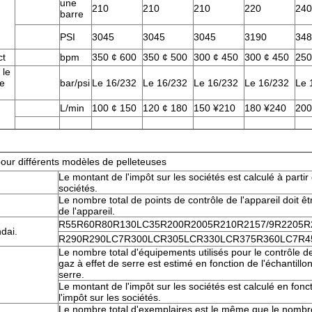
une
210
210
210
220
240
barre
PSI
3045
3045
3045
3190
348
ct
bpm
350 ¢ 600
350 ¢ 500
300 ¢ 450
300 ¢ 450
250
 le
te
bar/psi
Le 16/232
Le 16/232
Le 16/232
Le 16/232
Le 
L/min
100 ¢ 150
120 ¢ 180
150 ¥210
180 ¥240
200
our différents modèles de pelleteuses
Le montant de l'impôt sur les sociétés est calculé à partir 
sociétés.
Le nombre total de points de contrôle de l'appareil doit êtr
de l'appareil.
R55R60R80R130LC35R200R2005R210R2157/9R2205R
dai.
R290R290LC7R300LCR305LCR330LCR375R360LC7R4
Le nombre total d'équipements utilisés pour le contrôle 
gaz à effet de serre est estimé en fonction de l'échantillo
serre.
Le montant de l'impôt sur les sociétés est calculé en fon
l'impôt sur les sociétés.
Le nombre total d'exemplaires est le même que le nombre