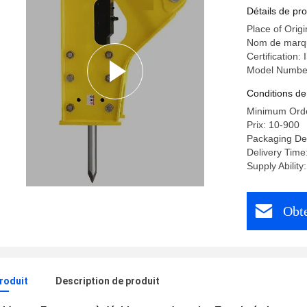
ciseaux d
Détails de pro
Place of Orig
Nom de marq
Certification:
Model Numbe
Conditions de
Minimum Orde
Prix: 10-900
Packaging De
Delivery Tim
Supply Abilit
Obte
produit
Description de produit