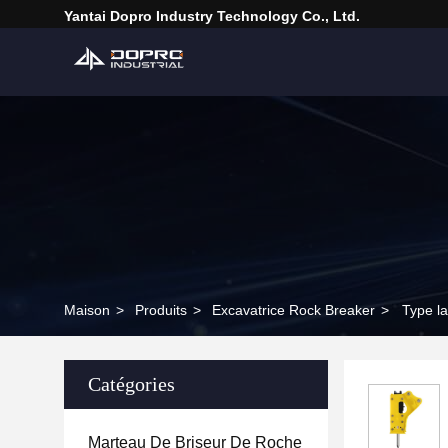
Yantai Dopro Industry Technology Co., Ltd.
Maison
>
Produits
>
Excavatrice Rock Breaker
>
Type l
Catégories
Marteau De Briseur De Roche