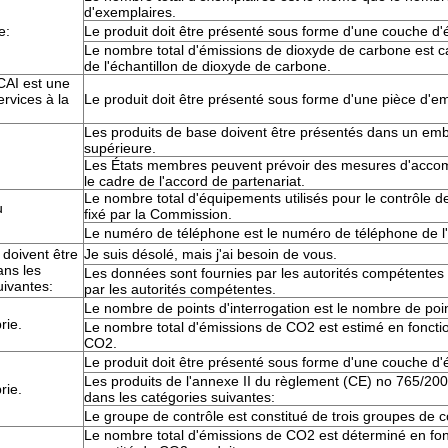
d'exemplaires.
e:
Le produit doit être présenté sous forme d'une couche d'é
Le nombre total d'émissions de dioxyde de carbone est ca
de l'échantillon de dioxyde de carbone.
AI est une
ervices à la
Le produit doit être présenté sous forme d'une pièce d'e
Les produits de base doivent être présentés dans un emb
supérieure.
Les États membres peuvent prévoir des mesures d'acc
le cadre de l'accord de partenariat.
Le nombre total d'équipements utilisés pour le contrôle de l
u
fixé par la Commission.
Le numéro de téléphone est le numéro de téléphone de l'
 doivent être
Je suis désolé, mais j'ai besoin de vous.
ans les
Les données sont fournies par les autorités compétentes 
uivantes:
par les autorités compétentes.
Le nombre de points d'interrogation est le nombre de poin
rie.
Le nombre total d'émissions de CO2 est estimé en foncti
CO2.
Le produit doit être présenté sous forme d'une couche d
Les produits de l'annexe II du règlement (CE) no 765/200
rie.
dans les catégories suivantes:
Le groupe de contrôle est constitué de trois groupes de c
Le nombre total d'émissions de CO2 est déterminé en fon