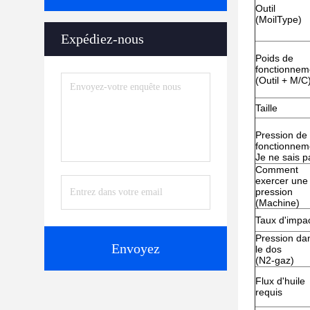
Outil
(MoilType)
Expédiez-nous
Poids de
fonctionnem
(Outil + M/C
Taille
Pression de
fonctionnem
Je ne sais p
Comment
exercer une
pression
(Machine)
Taux d'impa
Pression da
Envoyez
le dos
(N2-gaz)
Flux d'huile
requis