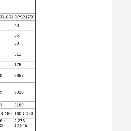
SB1650
DPSB1750
40
55
50
311
175
0
3857
9
9020
3
3189
 ¢ 180
160 ¢ 180
6 ~
2,276
02
¢2,845