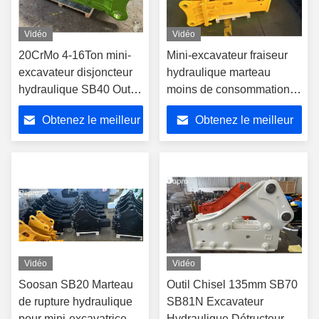
Vidéo
Vidéo
20CrMo 4-16Ton mini-
Mini-excavateur fraiseur
excavateur disjoncteur
hydraulique marteau
hydraulique SB40 Outil
moins de consommation
68mm
d'huile pour Bobcat 320
Obtenez le meilleur
Obtenez le meilleur
322
prix
prix
Vidéo
Vidéo
Soosan SB20 Marteau
Outil Chisel 135mm SB70
de rupture hydraulique
SB81N Excavateur
pour mini-excavatrice
Hydraulique Détructeur,