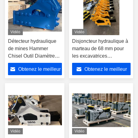
Vidéo
Vidéo
Détecteur hydraulique
Disjoncteur hydraulique à
de mines Hammer
marteau de 68 mm pour
Chisel Outil Diamètre
les excavatrices
185mm 195mm Pour
Disjoncteur JCB
Obtenez le meilleur
Obtenez le meilleur
une pelle de 45 à 75
tonnes
prix
prix
Vidéo
Vidéo