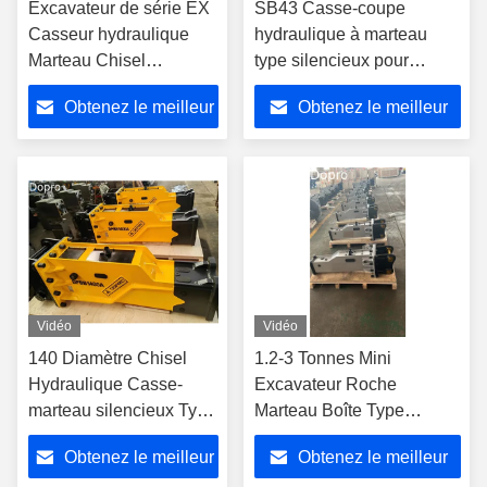
Excavateur de série EX
SB43 Casse-coupe
Casseur hydraulique
hydraulique à marteau
Marteau Chisel
type silencieux pour
Diamètre 100 mm
Hitachi EX60
Obtenez le meilleur
Obtenez le meilleur
prix
prix
Vidéo
Vidéo
140 Diamètre Chisel
1.2-3 Tonnes Mini
Hydraulique Casse-
Excavateur Roche
marteau silencieux Type
Marteau Boîte Type
Moins de panne
Casseur Personnalisé 12
Obtenez le meilleur
Obtenez le meilleur
mois de garantie