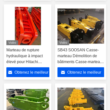
prix
prix
Vidéo
Vidéo
Marteau de rupture
SB43 SOOSAN Casse-
hydraulique à impact
marteau Démolition de
élevé pour Hitachi
bâtiments Casse-marteau
ZX200
pour excavatrice de 6 à 9
Obtenez le meilleur
Obtenez le meilleur
tonnes
prix
prix