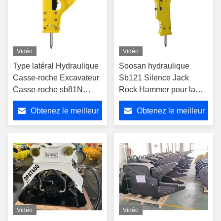
Vidéo
Vidéo
Type latéral Hydraulique
Soosan hydraulique
Casse-roche Excavateur
Sb121 Silence Jack
Casse-roche sb81N
Rock Hammer pour la
SB70 135 MM outils à
démolition
Obtenez le meilleur
Obtenez le meilleur
ciseaux de diamètre
prix
prix
Vidéo
Vidéo