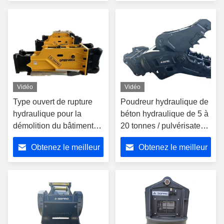
temps du désert
prix
prix
Vidéo
Vidéo
Type ouvert de rupture
Poudreur hydraulique de
hydraulique pour la
béton hydraulique de 5 à
démolition du bâtiment
20 tonnes / pulvérisateur
CAT excavateur de
rotatif pour EX130
Obtenez le meilleur
Obtenez le meilleur
rupture de pierre
PC120 ZX130
prix
prix