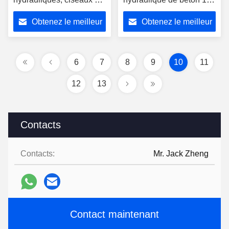
démolition hydraulique
20T 18-26T 26-32T 38-
Obtenez le meilleur
Obtenez le meilleur
OEM
48T
prix
prix
6
7
8
9
10
11
12
13
Contacts
Contacts:
Mr. Jack Zheng
Contact maintenant