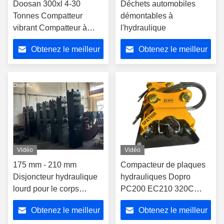
Doosan 300xl 4-30
Déchets automobiles
Tonnes Compatteur
démontables à
vibrant Compatteur à
l'hydraulique
plaque hydraulique pour
Obtenez le meilleur
Obtenez le meilleur
excavatrice R210
prix
prix
Vidéo
Vidéo
175 mm - 210 mm
Compacteur de plaques
Disjoncteur hydraulique
hydrauliques Dopro
lourd pour le corps
PC200 EC210 320C
principal Cellule
SH220 SY215 Pour une
Obtenez le meilleur
Obtenez le meilleur
d'alimentation pour le
excavatrice de 20 tonnes