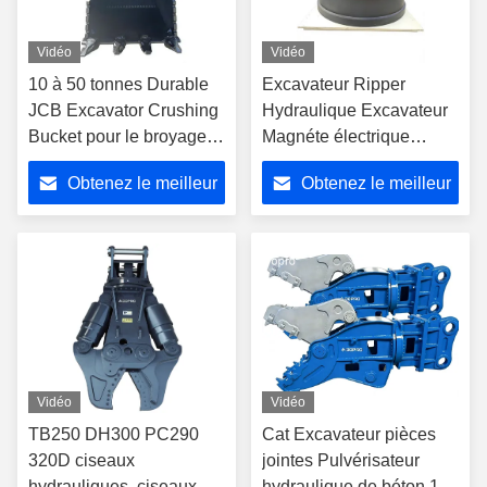
Vidéo
Vidéo
10 à 50 tonnes Durable
Excavateur Ripper
JCB Excavator Crushing
Hydraulique Excavateur
Bucket pour le broyage
Magnéte électrique
des roches
Magnéte de levage de
Obtenez le meilleur
Obtenez le meilleur
déchets métalliques
prix
prix
Vidéo
Vidéo
TB250 DH300 PC290
Cat Excavateur pièces
320D ciseaux
jointes Pulvérisateur
hydrauliques, ciseaux de
hydraulique de béton 14-