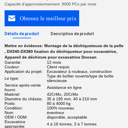
Capacité d'approvisionnement: 9000 PCs par mois
Obtenez le meilleur prix
Détails de produit
Description de produit
Mettre en évidence:
Montage de la déchiqueteuse de la pelle
,
DX340-DX380 fixation du déchiqueteur pour excavatrice
,
Appareil de déchirure pour excavatrice Doosan
Garantie:
12 mois
Couleur:
Client requis
Application du projet:
Excavateur à rouleaux, construction
Type de boîtier ouverts/type de boîte
Le type:
silencieuse
Service après-vente
Assistance en ligne
fourni:
Matériel:
42CrMo, 20CrMo
Diamètre du châssis:
35 à 195 mm, 40 à 210 mm
Poids:
80 à 4000 kg
Condition:
100% nouveau
Nom:
éventreur
OEM / ODM:
disponible, acceptable
Excavatrice
4 à 16 tonnes, 3 à 7 tonnes
appropriée: