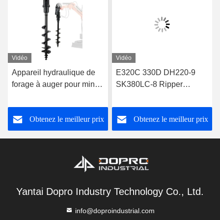
Vidéo
Vidéo
Appareil hydraulique de
E320C 330D DH220-9
forage à auger pour mini-
SK380LC-8 Ripper
excavatrice 8" de diamètre
vibratoire, Excavateur
45" de profondeur
hydraulique Vibro Ripper
Obtenez le meilleur prix
Obtenez le meilleur prix
Yantai Dopro Industry Technology Co., Ltd.
info@doproindustrial.com