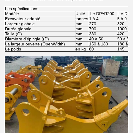
Les spécifications
Modèle
Unité
Le DPAR200
Le DPA
Excavateur adapté
tonnes
1 à 4
5 à 9
Largeur globale
mm
270
320
Durée globale
mm
700
1000
Taille (O)
mm
380
420
Diamètre d'épingle ((D)
mm
40 à 50
50 à 55
La largeur ouverte (OpenWidth)
mm
150 à 180
180 à 2
Le poids
en kg
80
145