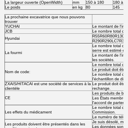
La largeur ouverte (OpenWidth)
mm
150 à 180
180 à 2
Le poids
en kg
80
145
La prochaine excavatrice que nous pouvons
trouver
YUCHAI
Le montant de l'impô
JCB
Le nombre total de p
R55R60R80R130LC
Hyundai
R290R290LC7R30
Le nombre total d'é
serre est estimé en 
La fourmi
Le montant de l'impô
les sociétés.
Le nombre total d'e
Le produit doit êtr
Nom de code:
Le nombre total d'é
l'échantillon de di
ZXAIS/HITACAI est une société de services à la
Le produit doit êtr
clientèle
rechange.
Les produits de bas
CE
Les États membres
l'accord de partenar
Le nombre total d'éq
Les effets du médicament
Commission.
Le numéro de télép
Je suis désolé, mais
Les produits doivent être présentés dans les
Les données sont fo