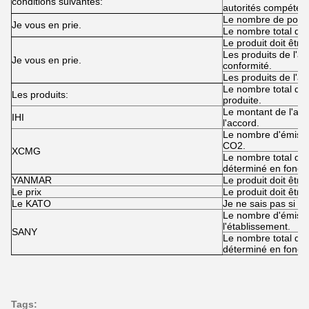
conditions suivantes:
autorités compéten
Le nombre de points
Je vous en prie.
Le nombre total d'
Le produit doit êtr
Les produits de l'a
Je vous en prie.
conformité.
Les produits de l'an
Le nombre total d'é
Les produits:
produite.
Le montant de l'aide
IHI
l'accord.
Le nombre d'émissio
CO2.
XCMG
Le nombre total d'
déterminé en fonct
YANMAR
Le produit doit êtr
Le prix
Le produit doit êtr
Le KATO
Je ne sais pas si v
Le nombre d'émissio
l'établissement.
SANY
Le nombre total d'
déterminé en foncti
Tags: