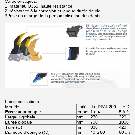
Caractéristiques:
1. matériau Q355, haute résistance;
2. résistance à la corrosion et longue durée de vie;
3Prise en charge de la personnalisation des dents.
Les spécifications
Modèle
Unité
Le DPAR200
Le DPA
Excavateur adapté
tonnes
1 à 4
5 à 9
Largeur globale
mm
270
320
Durée globale
mm
700
1000
Taille (O)
mm
380
420
Diamètre d'épingle ((D)
mm
40 à 50
50 à 55