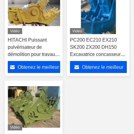
Vidéo
Vidéo
HITACHI Puissant
PC200 EC210 EX210
pulvérisateur de
SK200 ZX200 DH150
démolition pour travaux
Excavatrice concasseur
lourds Pulvérisateur
de béton pulvérisateur
Obtenez le meilleur
Obtenez le meilleur
hydraulique rotatif à
360° pour les
prix
prix
excavatrices de 10 à 40
tonnes
Vidéo