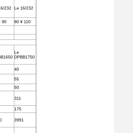
16/232
Le 16/232
¢ 90
80 ¥ 110
Le
B1650
DPBB1750
40
55
50
311
175
0
3991