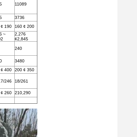
5
11089
5
3736
 ¢ 190
160 ¢ 200
6 ~
2,276
02
¢2,845
240
0
3480
 ¢ 400
200 ¢ 350
17/246
18/261
 ¢ 260
210,290