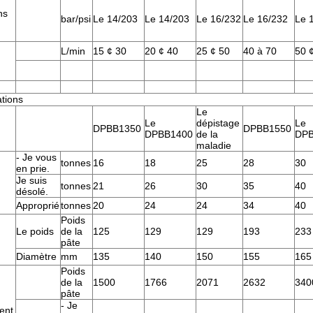
ns
bar/psi
Le 14/203
Le 14/203
Le 16/232
Le 16/232
Le 
L/min
15 ¢ 30
20 ¢ 40
25 ¢ 50
40 à 70
50 
ations
Le
Le
dépistage
Le
DPBB1350
DPBB1550
DPBB1400
de la
DPB
maladie
- Je vous
tonnes
16
18
25
28
30
en prie.
Je suis
tonnes
21
26
30
35
40
désolé.
Approprié
tonnes
20
24
24
34
40
Poids
Le poids
de la
125
129
129
193
233
pâte
Diamètre
mm
135
140
150
155
165
Poids
de la
1500
1766
2071
2632
340
pâte
- Je
ent