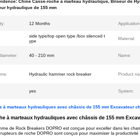
évidence:
Chine Casse-roche à marteau hydraulique
,
Briseur de Hy
eur hydraulique de 155 mm
ty:
12 Months
Application
side type/top open type /box silenced t
Material:
ype
diameter:
40 - 210 mm
Name:
ame:
Hydraulic hammer rock breaker
Product n
yes
System:
e à marteaux hydrauliques avec châssis de 155 mm Excavateur ch
he à marteaux hydrauliques avec châssis de 155 mm Excav
me de Rock Breakers DOPRO est conçue pour exceller dans les chantie
es rupteurs de roche DOPRO sont conçus pour maximiser la productivité 