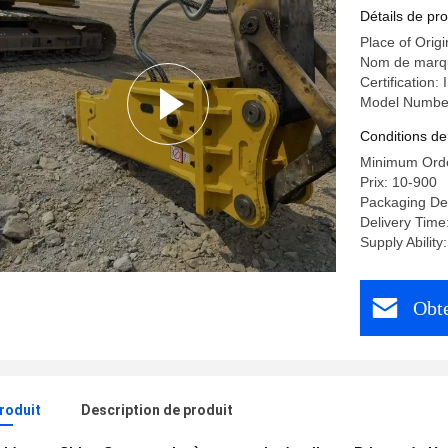
roches hy
Détails de pro
Place of Orig
Nom de marq
Certification:
Model Numbe
Conditions de
Minimum Orde
Prix: 10-900
Packaging De
Delivery Time
Supply Abilit
Obte
produit
Description de produit