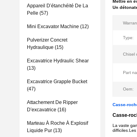
Mettre en 
Appareil D'étanchéité De La
Un détonat
Pelle
(57)
Warran
Mini Excavator Machine
(12)
Type:
Pulverizer Concret
Hydraulique
(15)
Chisel 
Excavatrice Hydraulic Shear
(13)
Part n
Excavatrice Grapple Bucket
(47)
Oem:
Attachement De Ripper
Casse-roch
D'excavatrice
(16)
Casse-roc
Marteau À Roche À Explosif
La vaste gam
Liquide Pur
(13)
difficiles.L