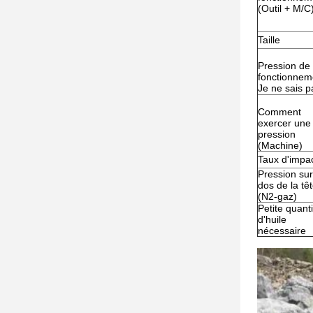
(Outil + M/C
Taille
Pression de
fonctionnem
Je ne sais p
Comment
exercer une
pression
(Machine)
Taux d'impa
Pression sur
dos de la tê
(N2-gaz)
Petite quanti
d'huile
nécessaire