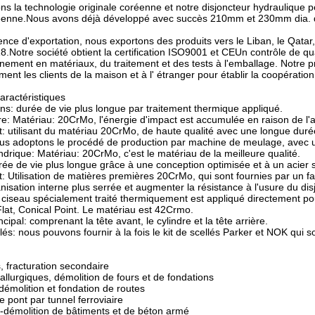
s la technologie originale coréenne et notre disjoncteur hydraulique pe
enne.Nous avons déjà développé avec succès 210mm et 230mm dia. de
ence d'exportation, nous exportons des produits vers le Liban, le Qatar,
8.Notre société obtient la certification ISO9001 et CEUn contrôle de qu
nnement en matériaux, du traitement et des tests à l'emballage. Notre pr
ent les clients de la maison et à l' étranger pour établir la coopératio
caractéristiques
ons: durée de vie plus longue par traitement thermique appliqué.
ère: Matériau: 20CrMo, l'énergie d'impact est accumulée en raison de l'
t: utilisant du matériau 20CrMo, de haute qualité avec une longue durée 
ous adoptons le procédé de production par machine de meulage, avec u
indrique: Matériau: 20CrMo, c'est le matériau de la meilleure qualité.
urée de vie plus longue grâce à une conception optimisée et à un acier s
t: Utilisation de matières premières 20CrMo, qui sont fournies par un f
anisation interne plus serrée et augmenter la résistance à l'usure du di
e ciseau spécialement traité thermiquement est appliqué directement pour
 Flat, Conical Point. Le matériau est 42Crmo.
ncipal: comprenant la tête avant, le cylindre et la tête arrière.
llés: nous pouvons fournir à la fois le kit de scellés Parker et NOK qui s
 fracturation secondaire
llurgiques, démolition de fours et de fondations
démolition et fondation de routes
e pont par tunnel ferroviaire
-démolition de bâtiments et de béton armé