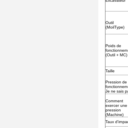
Excavateur
Outil
(MoilType)
Poids de
fonctionnem
(Outil + MC)
Taille
Pression de
fonctionnem
Je ne sais p
Comment
exercer une
pression
(Machine)
Taux d'impa