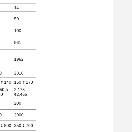
14
59
100
861
1962
9
2316
 ¢ 140
150 ¢ 170
450 à
2,175
30
¢2,465
200
0
2900
 ¢ 800
350 ¢ 700