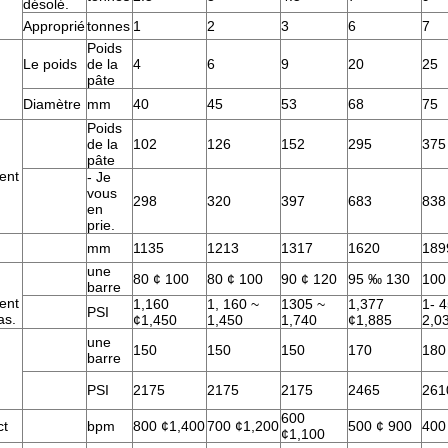
désolé.
Approprié
tonnes
1
2
3
6
7
Poids
Le poids
de la
4
6
9
20
25
pâte
Diamètre
mm
40
45
53
68
75
Poids
de la
102
126
152
295
375
pâte
ent
- Je
vous
298
320
397
683
838
en
prie.
mm
1135
1213
1317
1620
189
une
80 ¢ 100
80 ¢ 100
90 ¢ 120
95 ‰ 130
100
barre
ent
1,160
1, 160 ~
1305 ~
1,377
1- 
PSI
as.
¢1,450
1,450
1,740
¢1,885
2,0
une
150
150
150
170
180
barre
PSI
2175
2175
2175
2465
261
600
ct
bpm
800 ¢1,400
700 ¢1,200
500 ¢ 900
400
¢1,100