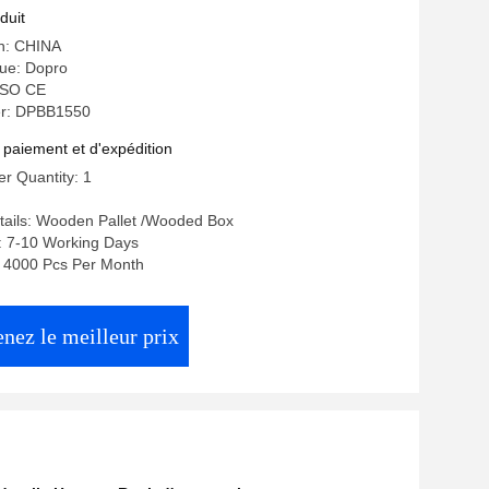
draulique
duit
in: CHINA
ue: Dopro
 ISO CE
r: DPBB1550
 paiement et d'expédition
r Quantity: 1
tails: Wooden Pallet /Wooded Box
: 7-10 Working Days
y: 4000 Pcs Per Month
nez le meilleur prix