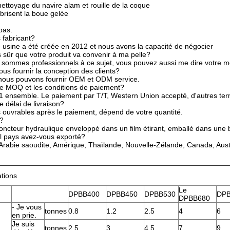
ettoyage du navire alam et rouille de la coque
 brisent la boue gelée
pas.
 fabricant?
e usine a été créée en 2012 et nous avons la capacité de négocier
 sûr que votre produit va convenir à ma pelle?
 sommes professionnels à ce sujet, vous pouvez aussi me dire votre mo
us fournir la conception des clients?
 nous pouvons fournir OEM et ODM service.
le MOQ et les conditions de paiement?
 ensemble. Le paiement par T/T, Western Union accepté, d'autres ter
e délai de livraison?
s ouvrables après le paiement, dépend de votre quantité.
s?
joncteur hydraulique enveloppé dans un film étirant, emballé dans une b
l pays avez-vous exporté?
Arabie saoudite, Amérique, Thaïlande, Nouvelle-Zélande, Canada, Austral
ations
Le
DPBB400
DPBB450
DPBB530
DP
DPBB680
- Je vous
tonnes
0.8
1.2
2.5
4
6
en prie.
Je suis
tonnes
2.5
3
4.5
7
9