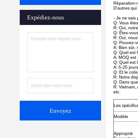
Réparation-n
D'autres qui
Expédiez-nous
- Je ne sais 
Q: Vous êtes
R: Oui, notr
Q: Êtes-vous
R: Oui, nous
Q: Pouvez-vo
A: Bien sûr,
Q: Quel est 
A: MOQ est 1
Q: Quel est l
A: 5-25 jour
Q: Et le coli
R: Notre dis
Q: Dans que
R: Vietnam, 
etc.
Les spécific
Envoyez
Modèle
Approprié