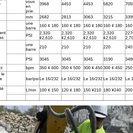
vous
)
3968
4453
4453
5820
705
en
prie.
mm
2682
2813
3063
3215
339
une
160 ¢ 180
160 ¢ 180
160 ¢ 180
160 ¢ 180
160
barre
ent
2,320
2,320
2,320
2,320
227
PSI
as.
¢2,610
¢2,610
¢2,610
¢2,610
2,7
une
210
210
210
220
240
barre
PSI
3045
3045
3045
3190
348
ct
bpm
350 ¢ 600
350 ¢ 500
300 ¢ 450
300 ¢ 450
250
 le
te
bar/psi
Le 16/232
Le 16/232
Le 16/232
Le 16/232
Le 
té
L/min
100 ¢ 150
120 ¢ 180
150 ¥210
180 ¥240
200