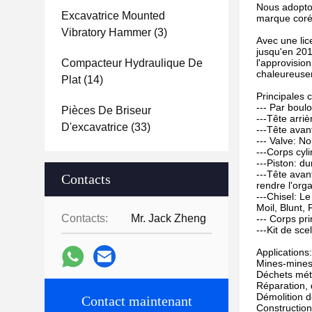
Nous adopton
Excavatrice Mounted
marque coré
Vibratory Hammer
(3)
Avec une lic
jusqu'en 201
Compacteur Hydraulique De
l'approvisio
chaleureusem
Plat
(14)
Principales 
--- Par boul
Pièces De Briseur
---Tête arri
D'excavatrice
(33)
---Tête avan
--- Valve: N
---Corps cyl
---Piston: d
---Tête avan
Contacts
rendre l'org
---Chisel: L
Moil, Blunt,
Contacts:
Mr. Jack Zheng
--- Corps pri
---Kit de sce
Applications:
Mines-mines,
Déchets méta
Réparation, 
Démolition d
Contact maintenant
Construction