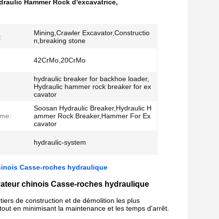
draulic Hammer Rock d'excavatrice
,
Mining,Crawler Excavator,Constructio
:
n,breaking stone
42CrMo,20CrMo
hydraulic breaker for backhoe loader,
Hydraulic hammer rock breaker for ex
cavator
Soosan Hydraulic Breaker,Hydraulic H
ame:
ammer Rock Breaker,Hammer For Ex
cavator
hydraulic-system
inois Casse-roches hydraulique
ateur chinois Casse-roches hydraulique
rs de construction et de démolition les plus
tout en minimisant la maintenance et les temps d'arrêt.