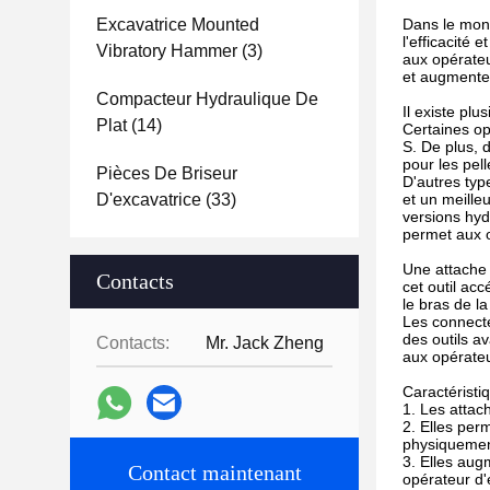
Excavatrice Mounted
Dans le mond
l'efficacité
Vibratory Hammer
(3)
aux opérateu
et augmenten
Compacteur Hydraulique De
Il existe pl
Plat
(14)
Certaines op
S. De plus, 
pour les pel
Pièces De Briseur
D'autres type
D'excavatrice
(33)
et un meille
versions hyd
permet aux o
Une attache r
Contacts
cet outil acc
le bras de la
Les connecte
des outils a
Contacts:
Mr. Jack Zheng
aux opérateu
Caractéristi
1. Les attach
2. Elles per
physiquemen
3. Elles aug
Contact maintenant
opérateur d'