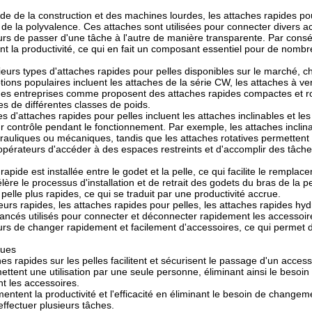
e de la construction et des machines lourdes, les attaches rapides pour
 et de la polyvalence. Ces attaches sont utilisées pour connecter diver
rs de passer d'une tâche à l'autre de manière transparente. Par conséq
t la productivité, ce qui en fait un composant essentiel pour de nombr
usieurs types d'attaches rapides pour pelles disponibles sur le marché,
tions populaires incluent les attaches de la série CW, les attaches à v
des entreprises comme proposent des attaches rapides compactes et ro
les de différentes classes de poids.
s d'attaches rapides pour pelles incluent les attaches inclinables et les 
ur contrôle pendant le fonctionnement. Par exemple, les attaches inclin
rauliques ou mécaniques, tandis que les attaches rotatives permettent
pérateurs d'accéder à des espaces restreints et d'accomplir des tâche
apide est installée entre le godet et la pelle, ce qui facilite le remplace
élère le processus d'installation et de retrait des godets du bras de la pell
 pelle plus rapides, ce qui se traduit par une productivité accrue.
urs rapides, les attaches rapides pour pelles, les attaches rapides hy
vancés utilisés pour connecter et déconnecter rapidement les accessoir
rs de changer rapidement et facilement d'accessoires, ce qui permet d
ques
es rapides sur les pelles facilitent et sécurisent le passage d'un accesso
mettent une utilisation par une seule personne, éliminant ainsi le beso
t les accessoires.
mentent la productivité et l'efficacité en éliminant le besoin de chang
effectuer plusieurs tâches.