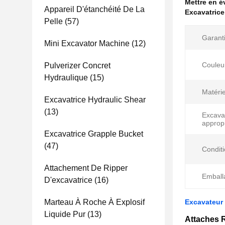
Mettre en 
Appareil D'étanchéité De La
Excavatric
Pelle
(57)
Garanti
Mini Excavator Machine
(12)
Couleu
Pulverizer Concret
Hydraulique
(15)
Matérie
Excavatrice Hydraulic Shear
(13)
Excava
appropr
Excavatrice Grapple Bucket
(47)
Conditi
Attachement De Ripper
Emball
D'excavatrice
(16)
Marteau À Roche À Explosif
Excavateur 
Liquide Pur
(13)
Attaches R