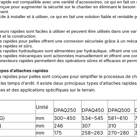
rapide est compatible avec une variété d'accessoires, ce qui en fait un o
conçue pour augmenter la sécurité sur le chantier en éliminant le besoi
ment.
acile à installer et à utiliser, ce qui en fait une solution fiable et rentable
urs rapides sont faciles à utiliser et peuvent être utilisés dans une vari
 et la construction.
s rapides pour pelles offrent une connexion sécurisée grâce à un mé
s rapides et sûrs.
s rapides hydrauliques sont alimentées par hydraulique, offrant une con
s rapides mécaniques sont actionnées manuellement et offrent une conn
necteurs rapides permettent des opérations sûres et efficaces et per
types d'attaches rapides
 rapides pour pelles sont conçues pour simplifier le processus de ch
 les temps d'arrêt. Il existe deux principaux types d'attaches rapid
s et des applications spécifiques sur le terrain.
Unité
DPAQ250
DPAQ450
DPAQ500
G)
mm
300~450
534~545
581~610
)
mm
246
307
310
)
mm
175
258~263
270~280