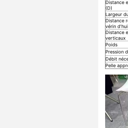
Distance e
(D)
Largeur du
Distance r
vérin d'hui
Distance e
verticaux
Poids
Pression d
Débit néce
Pelle appr