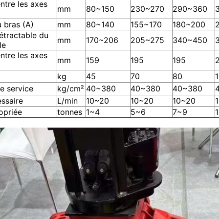
ntre les axes
mm
80~150
230~270
290~360
 bras (A)
mm
80~140
155~170
180~200
étractable du
mm
170~206
205~275
340~450
le
ntre les axes
mm
159
195
195
kg
45
70
80
e service
kg/cm²
40~380
40~380
40~380
ssaire
L/min
10~20
10~20
10~20
opriée
tonnes
1~4
5~6
7~9