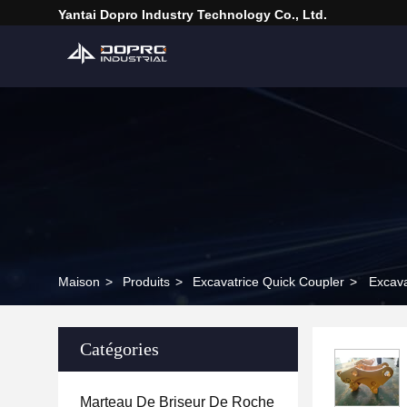
Yantai Dopro Industry Technology Co., Ltd.
Maison
>
Produits
>
Excavatrice Quick Coupler
>
Excava
Catégories
Marteau De Briseur De Roche