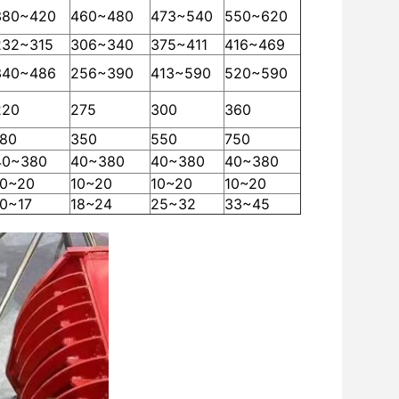
380~420
460~480
473~540
550~620
232~315
306~340
375~411
416~469
340~486
256~390
413~590
520~590
220
275
300
360
180
350
550
750
40~380
40~380
40~380
40~380
10~20
10~20
10~20
10~20
10~17
18~24
25~32
33~45