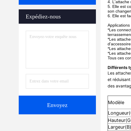
4. L'attache 
5. Elle est 
son change
Expédiez-nous
6. Elle est f
Applications
*Les connecte
terrassement
*Les attache
d'accessoire
*Les attache
*Les attache
Tous ces con
Différents 
Les attaches
et réduisant
des avantage
Modèle
Envoyez
Longueur(
Hauteur(G
Largeur(B