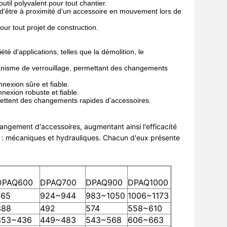
util polyvalent pour tout chantier.
n d'être à proximité d'un accessoire en mouvement lors de
 pour tout projet de construction.
été d'applications, telles que la démolition, le
canisme de verrouillage, permettant des changements
nexion sûre et fiable.
exion robuste et fiable.
mettent des changements rapides d'accessoires.
angement d'accessoires, augmentant ainsi l'efficacité
es : mécaniques et hydrauliques. Chacun d'eux présente
DPAQ600
DPAQ700
DPAQ900
DPAQ1000
765
924~944
983~1050
1006~1173
388
492
574
558~610
353~436
449~483
543~568
606~663