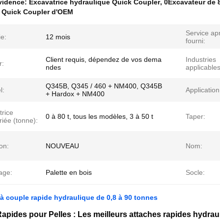
évidence:
Excavatrice hydraulique Quick Coupler
,
0Excavateur de 8
e Quick Coupler d'OEM
Service ap
e:
12 mois
fourni:
Client requis, dépendez de vos dema
Industries
r:
ndes
applicables
Q345B, Q345 / 460 + NM400, Q345B
l:
Application
+ Hardox + NM400
trice
0 à 80 t, tous les modèles, 3 à 50 t
Taper:
iée (tonne):
on:
NOUVEAU
Nom:
age:
Palette en bois
Socle:
à couple rapide hydraulique de 0,8 à 90 tonnes
apides pour Pelles : Les meilleurs attaches rapides hydraul