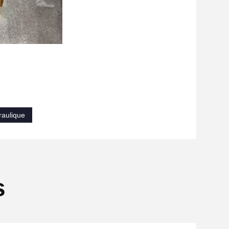
raulique
s