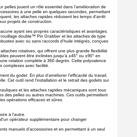
 pelles jouent un rôle essentiel dans l'amélioration de
s accessoires à une pelle en quelques secondes, permettant
uent, les attaches rapides réduisent les temps d'arrêt
eux projets de construction.
 chacune ayant ses propres caractéristiques et avantages.
errouillage double™ Pin Grabber et les attaches de type
bustes avec ou sans raccords d'huile intégrés, conçues
attaches rotatives, qui offrent une plus grande flexibilité
ables peuvent être inclinées jusqu'à ±45° ou ±90° en
 une rotation complète à 360 degrés. Cette polyvalence
s complexes avec facilité.
ment du godet. En plus d'améliorer l'efficacité du travail,
e. Cet outil rend l'installation et le retrait des godets sur
drauliques et les attaches rapides mécaniques sont tous
es des pelles ou autres machines. Ces outils permettent
es opérations efficaces et sûres.
ire à l'autre.
in d'un opérateur supplémentaire pour changer
ements manuels d'accessoires et en permettant à un seul