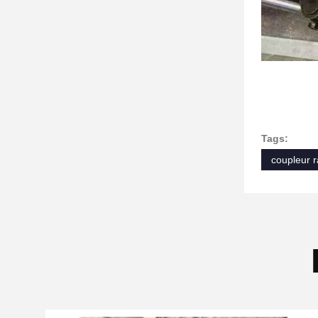
Tags:
coupleur r