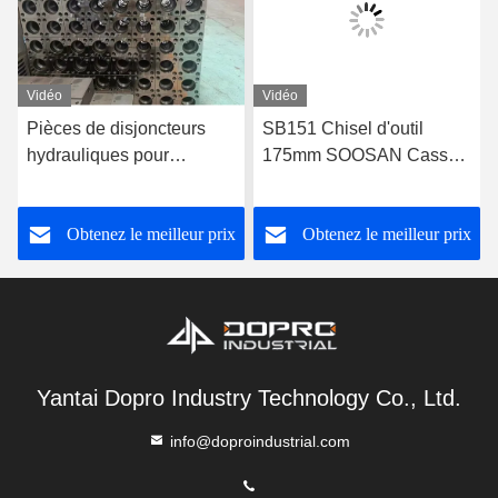
Vidéo
Vidéo
Pièces de disjoncteurs
SB151 Chisel d'outil
hydrauliques pour
175mm SOOSAN Casse-
excavatrice Tête avant
pierre Pièces de rechange
Tête arrière cylindre
Casse-pierre Marteau
Obtenez le meilleur prix
Obtenez le meilleur prix
haut cylindre intermédiaire
Yantai Dopro Industry Technology Co., Ltd.
info@doproindustrial.com