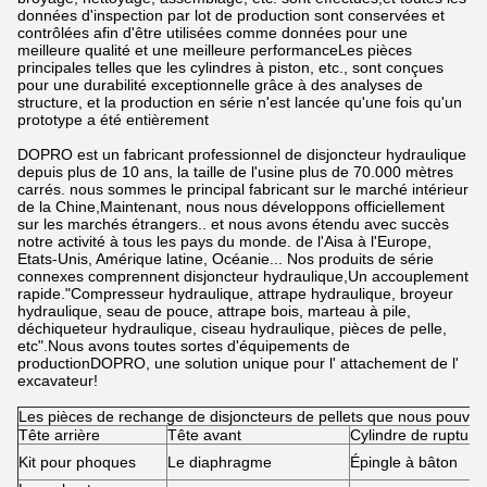
données d'inspection par lot de production sont conservées et
contrôlées afin d'être utilisées comme données pour une
meilleure qualité et une meilleure performanceLes pièces
principales telles que les cylindres à piston, etc., sont conçues
pour une durabilité exceptionnelle grâce à des analyses de
structure, et la production en série n'est lancée qu'une fois qu'un
prototype a été entièrement
DOPRO est un fabricant professionnel de disjoncteur hydraulique
depuis plus de 10 ans, la taille de l'usine plus de 70.000 mètres
carrés. nous sommes le principal fabricant sur le marché intérieur
de la Chine,Maintenant, nous nous développons officiellement
sur les marchés étrangers.. et nous avons étendu avec succès
notre activité à tous les pays du monde. de l'Aisa à l'Europe,
Etats-Unis, Amérique latine, Océanie... Nos produits de série
connexes comprennent disjoncteur hydraulique,Un accouplement
rapide."Compresseur hydraulique, attrape hydraulique, broyeur
hydraulique, seau de pouce, attrape bois, marteau à pile,
déchiqueteur hydraulique, ciseau hydraulique, pièces de pelle,
etc".Nous avons toutes sortes d'équipements de
productionDOPRO, une solution unique pour l' attachement de l'
excavateur!
Les pièces de rechange de disjoncteurs de pellets que nous pouvons
Tête arrière
Tête avant
Cylindre de rupture
Kit pour phoques
Le diaphragme
Épingle à bâton