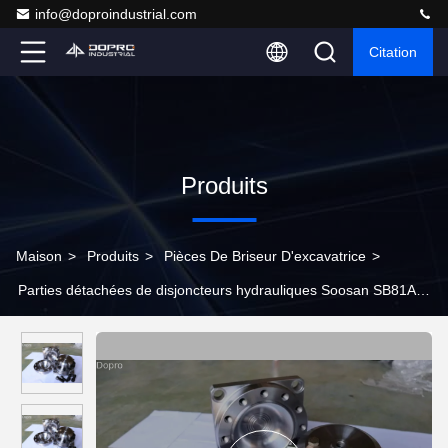
info@doproindustrial.com
Citation
Produits
Maison
>
Produits
>
Pièces De Briseur D'excavatrice
>
Parties détachées de disjoncteurs hydrauliques Soosan SB81A
SB121 SB131 SB151