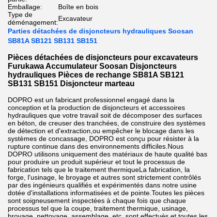
Emballage:
Boîte en bois
Type de
Excavateur
déménagement:
Parties détachées de disjoncteurs hydrauliques Soosan
SB81A SB121 SB131 SB151
Pièces détachées de disjoncteurs pour excavateurs
Furukawa Accumulateur Soosan Disjoncteurs
hydrauliques Pièces de rechange SB81A SB121
SB131 SB151 Disjoncteur marteau
DOPRO est un fabricant professionnel engagé dans la
conception et la production de disjoncteurs et accessoires
hydrauliques que votre travail soit de décomposer des surfaces
en béton, de creuser des tranchées, de construire des systèmes
de détection et d'extraction,ou empêcher le blocage dans les
systèmes de concassage, DOPRO est conçu pour résister à la
rupture continue dans des environnements difficiles.Nous
DOPRO utilisons uniquement des matériaux de haute qualité bas
pour produire un produit supérieur et tout le processus de
fabrication tels que le traitement thermiqueLa fabrication, la
forge, l'usinage, le broyage et autres sont strictement contrôlés
par des ingénieurs qualifiés et expérimentés dans notre usine
dotée d'installations informatisées et de pointe.Toutes les pièces
sont soigneusement inspectées à chaque fois que chaque
processus tel que la coupe, traitement thermique, usinage,
broyage, nettoyage, assemblage, etc. sont effectués,et toutes les