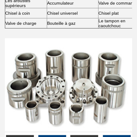
Les arbustes
Accumulateur
Valve de command
supérieurs
Chisel à coin
Chisel universel
Chisel plat
Le tampon en
Valve de charge
Bouteille à gaz
caoutchouc