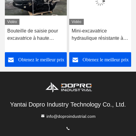
Vidéo
Vidéo
Bouteille de saisie pour
Mini-excavatrice
excavatrice à haute
hydraulique résistante à
résistance / Bouteille de
l'usure pour les déchets
saisie mécanique
d'acier / bois / pierre
Obtenez le meilleur prix
Obtenez le meilleur prix
Yantai Dopro Industry Technology Co., Ltd.
info@doproindustrial.com