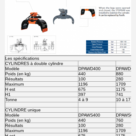
Les spécifications
CYLINDRES à double cylindre
Modèle
DPAWD400
DPAWD60
Poids (en kg)
440
880
Résultats
100
280
Maximum
1196
1709
H est
675
1175
H1
397
741
Tonne
4 à 9
10 à 17
CYLINDRE unique
Modèle
DPAWS400
DPAWS60
Poids (en kg)
440
760
Résultats
100
280
Maximum
1196
1709
H est
675
1175