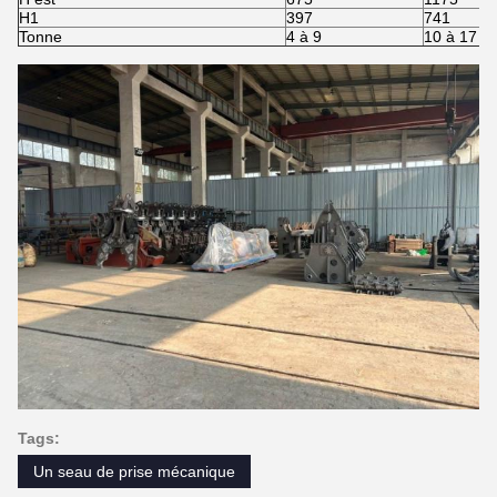
H1
397
741
Tonne
4 à 9
10 à 17
Tags:
Un seau de prise mécanique