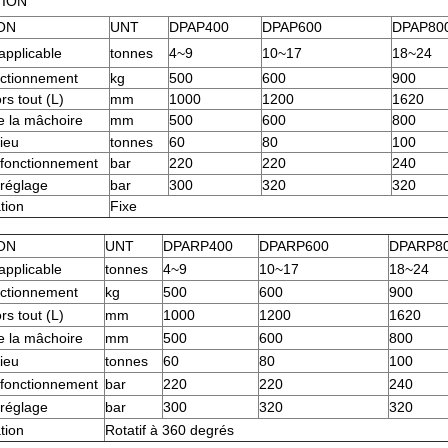
TION
ON
UNT
DPAP400
DPAP600
DPAP80
applicable
tonnes
4~9
10~17
18~24
nctionnement
kg
500
600
900
s tout (L)
mm
1000
1200
1620
e la mâchoire
mm
500
600
800
ieu
tonnes
60
80
100
 fonctionnement
bar
220
220
240
 réglage
bar
300
320
320
tion
Fixe
ON
UNT
DPARP400
DPARP600
DPARP8
applicable
tonnes
4~9
10~17
18~24
nctionnement
kg
500
600
900
s tout (L)
mm
1000
1200
1620
e la mâchoire
mm
500
600
800
ieu
tonnes
60
80
100
 fonctionnement
bar
220
220
240
 réglage
bar
300
320
320
tion
Rotatif à 360 degrés