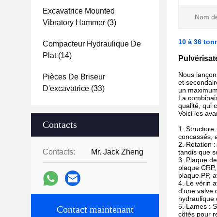
Excavatrice Mounted
Nom de
Vibratory Hammer
(3)
10 à 36 ton
Compacteur Hydraulique De
Plat
(14)
Pulvérisat
Nous lançons
Pièces De Briseur
et secondair
D'excavatrice
(33)
un maximum d
La combinais
qualité, qui
Voici les av
Contacts
1. Structure
concassés, a
2. Rotation 
Contacts:
Mr. Jack Zheng
tandis que s
3. Plaque de
plaque CRP, 
plaque PP, a
4. Le vérin 
d'une valve 
hydraulique 
5. Lames : S
Contact maintenant
côtés pour re