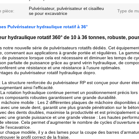
Pulvérisateur, pulvérisateur et cisailleu
 pièce:
Type de m
se pour excavatrice
nes Pulvérisateur hydraulique rotatif à 36°
eur hydraulique rotatif 360° de 10 à 36 tonnes, robuste, pou
 notre nouvelle série de pulvérisateurs rotatifs dédiés. Cet équipement 
e, convenant aux applications à grande portée et régulières. La gam
e puissance lorsque cela est nécessaire et diminuer les temps de cyc
on parfaite de puissance grâce au grand vérin hydraulique, de composa
 confèrent une résistance et une résistance à l'usure optimales.
antages du pulvérisateur rotatif hydraulique dopro.
 : La structure renforcée du pulvérisateur RP est conçue pour durer éter
ugmentant ainsi l'efficacité.
: La rotation hydraulique continue permet un positionnement précis lors
es composants robustes garantissent une grande durabilité.
 mâchoire mobile : Les 2 différentes plaques de mâchoire disponibles as
avec une seule dent, garantit une plus grande pénétration sur le béton 
vec des dents doubles, maximise la productivité et est principalement ut
avec une grande puissance et une grande vitesse : Les hautes perform
de vitesse. Cela permet d'augmenter le nombre de cycles d'ouverture et 
de l'excavatrice.
ur chaque modèle, il y a des lames pour la coupe des barres d'armatur
trouver le profil correct de la fraise.