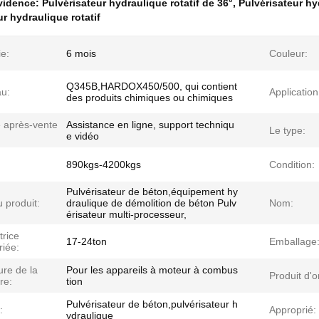
évidence:
Pulvérisateur hydraulique rotatif de 36°
,
Pulvérisateur hy
ur hydraulique rotatif
e:
6 mois
Couleur:
Q345B,HARDOX450/500, qui contient
au:
Application
des produits chimiques ou chimiques
e après-vente
Assistance en ligne, support techniqu
Le type:
e vidéo
890kgs-4200kgs
Condition:
Pulvérisateur de béton,équipement hy
 produit:
draulique de démolition de béton Pulv
Nom:
érisateur multi-processeur,
trice
17-24ton
Emballage
riée:
ure de la
Pour les appareils à moteur à combus
Produit d'o
re:
tion
Pulvérisateur de béton,pulvérisateur h
:
Approprié:
ydraulique