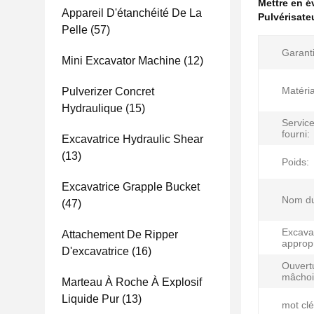
Mettre en 
Appareil D'étanchéité De La
Pulvérisate
Pelle
(57)
Garanti
Mini Excavator Machine
(12)
Matéri
Pulverizer Concret
Hydraulique
(15)
Servic
fourni:
Excavatrice Hydraulic Shear
(13)
Poids:
Excavatrice Grapple Bucket
Nom du
(47)
Excava
Attachement De Ripper
approp
D'excavatrice
(16)
Ouvert
mâchoi
Marteau À Roche À Explosif
Liquide Pur
(13)
mot clé