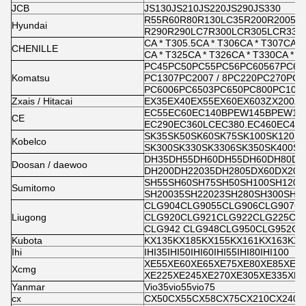
JCB
JS130JS210JS220JS290JS330
R55R60R80R130LC35R200R2005R21
Hyundai
R290R290LC7R300LCR305LCR330
CA * T305.5CA * T306CA * T307CA *
CHENILLE
CA * T325CA * T326CA * T330CA * T
PC45PC50PC55PC56PC60567PC60
Komatsu
PC1307PC2007 / 8PC220PC270PC24
PC6006PC6503PC650PC800PC100
Zxais / Hitacai
EX35EX40EX55EX60EX603ZX200ZX
EC55EC60EC140BPEW145BPEW16
CE
EC290EC360LCEC380.EC460EC48
SK35SK50SK60SK75SK100SK120SK
Kobelco
SK300SK330SK3306SK350SK400SK
DH35DH55DH60DH55DH60DH80DH
Doosan / daewoo
DH200DH22035DH2805DX60DX200
SH55SH60SH75SH50SH100SH120S
Sumitomo
SH20035SH22023SH280SH300SH3
CLG904CLG9055CLG906CLG907C
Liugong
CLG920CLG921CLG922CLG225CL
CLG942 CLG948CLG950CLG952CL
Kubota
KX135KX185KX155KX161KX163KX1
Ihi
IHI35IHI50IHI60IHI55IHI80IHI100
XE55XE60XE65XE75XE80XE85XE13
Xcmg
XE225XE245XE270XE305XE335XE3
Yanmar
Vio35vio55vio75
cx
CX50CX55CX58CX75CX210CX240C