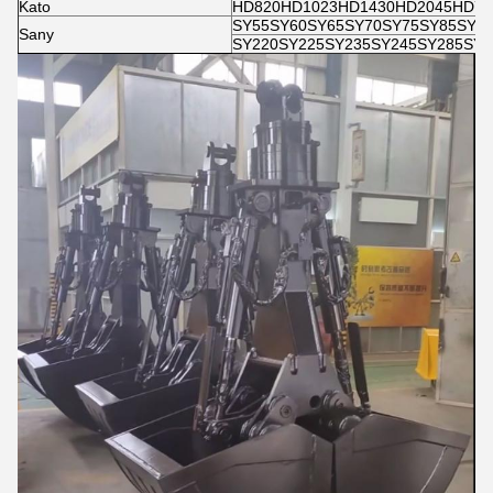
Kato
HD820HD1023HD1430HD2045HD70
SY55SY60SY65SY70SY75SY85SY95
Sany
SY220SY225SY235SY245SY285SY3