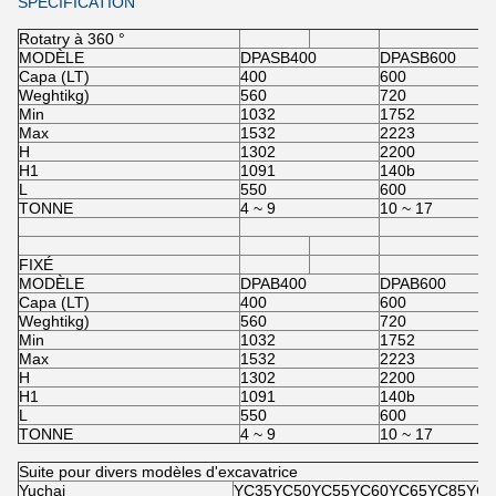
SPÉCIFICATION
Rotatry à 360 °
MODÈLE
DPASB400
DPASB600
Capa (LT)
400
600
Weghtikg)
560
720
Min
1032
1752
Max
1532
2223
H
1302
2200
H1
1091
140b
L
550
600
TONNE
4 ~ 9
10 ~ 17
FIXÉ
MODÈLE
DPAB400
DPAB600
Capa (LT)
400
600
Weghtikg)
560
720
Min
1032
1752
Max
1532
2223
H
1302
2200
H1
1091
140b
L
550
600
TONNE
4 ~ 9
10 ~ 17
Suite pour divers modèles d'excavatrice
Yuchai
YC35YC50YC55YC60YC65YC85YC1