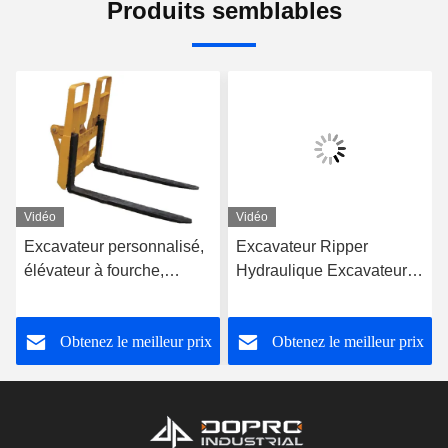
Produits semblables
Vidéo
Vidéo
Excavateur personnalisé,
Excavateur Ripper
élévateur à fourche,
Hydraulique Excavateur
élévateur à fourche,
Magnéte électrique
chariot élévateur à fourche
Magnéte de levage de
Obtenez le meilleur prix
Obtenez le meilleur prix
déchets métalliques