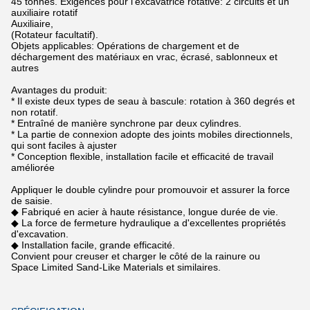
45 tonnes. Exigences pour l'excavatrice rotative: 2 circuits et un
auxiliaire rotatif
Auxiliaire,
(Rotateur facultatif).
Objets applicables: Opérations de chargement et de
déchargement des matériaux en vrac, écrasé, sablonneux et
autres
Avantages du produit:
* Il existe deux types de seau à bascule: rotation à 360 degrés et
non rotatif.
* Entraîné de manière synchrone par deux cylindres.
* La partie de connexion adopte des joints mobiles directionnels,
qui sont faciles à ajuster
* Conception flexible, installation facile et efficacité de travail
améliorée
Appliquer le double cylindre pour promouvoir et assurer la force
de saisie.
◆ Fabriqué en acier à haute résistance, longue durée de vie.
◆ La force de fermeture hydraulique a d'excellentes propriétés
d'excavation.
◆ Installation facile, grande efficacité.
Convient pour creuser et charger le côté de la rainure ou
Space Limited Sand-Like Materials et similaires.