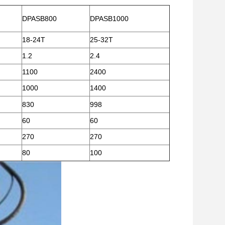
DPASB800
DPASB1000
18-24T
25-32T
1.2
2.4
1100
2400
1000
1400
830
998
60
60
270
270
80
100