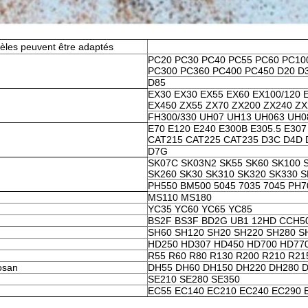
èles peuvent être adaptés
PC20 PC30 PC40 PC55 PC60 PC10
PC300 PC360 PC400 PC450 D20 D3
D85
EX30 EX30 EX55 EX60 EX100/120 
EX450 ZX55 ZX70 ZX200 ZX240 ZX
FH300/330 UH07 UH13 UH063 UH0
E70 E120 E240 E300B E305.5 E307
CAT215 CAT225 CAT235 D3C D4D 
D7G
SK07C SK03N2 SK55 SK60 SK100 
SK260 SK30 SK310 SK320 SK330 S
PH550 BM500 5045 7035 7045 PH
MS110 MS180
YC35 YC60 YC65 YC85
BS2F BS3F BD2G UB1 12HD CCH5
SH60 SH120 SH20 SH220 SH280 S
HD250 HD307 HD450 HD700 HD77
R55 R60 R80 R130 R200 R210 R21
osan
DH55 DH60 DH150 DH220 DH280 
SE210 SE280 SE350
EC55 EC140 EC210 EC240 EC290 