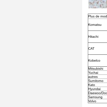
Plus de mod
Komatsu
Hitachi
CAT
Kobelco
Mitsubishi
Yuchai
autres
Sumitomo
Kato
Hyundai
Daewoo/Do
Samsung
Volvo