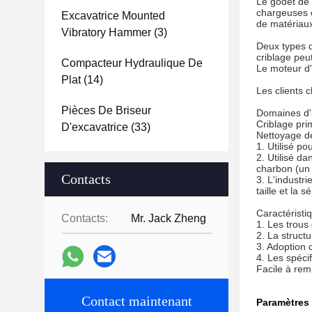
Le godet de 
chargeuses o
Excavatrice Mounted
de matériaux
Vibratory Hammer
(3)
Deux types d
criblage peut
Compacteur Hydraulique De
Le moteur d'e
Plat
(14)
Les clients c
Pièces De Briseur
Domaines d'
Criblage pri
D'excavatrice
(33)
Nettoyage de
1. Utilisé po
2. Utilisé d
charbon (un
Contacts
3. L'industri
taille et la
Caractéristi
Contacts:
Mr. Jack Zheng
1. Les trous
2. La structu
3. Adoption 
4. Les spéci
Facile à remp
Contact maintenant
Paramètres 