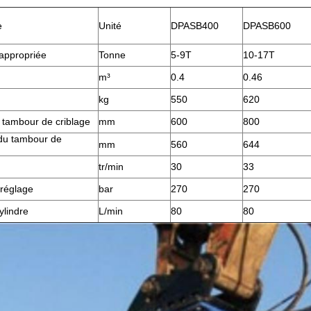
e
Unité
DPASB400
DPASB600
 appropriée
Tonne
5-9T
10-17T
m³
0.4
0.46
kg
550
620
 tambour de criblage
mm
600
800
du tambour de
mm
560
644
tr/min
30
33
 réglage
bar
270
270
ylindre
L/min
80
80