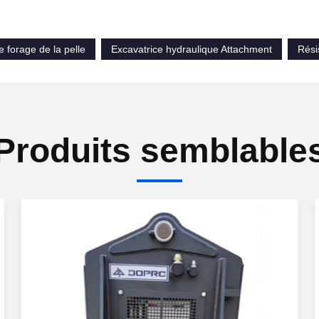
e forage de la pelle
Excavatrice hydraulique Attachment
Rési
Produits semblable