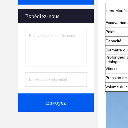
ltem/ Modèl
Expédiez-nous
Excavatrice
Poids
Capacité
Diamètre du
Profondeur 
criblage
Vitesse
Pression de
Volume du c
Envoyez