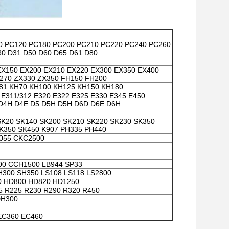
0 PC120 PC180 PC200 PC210 PC220 PC240 PC260
0 D31 D50 D60 D65 D61 D80
EX150 EX200 EX210 EX220 EX300 EX350 EX400
270 ZX330 ZX350 FH150 FH200
81 KH70 KH100 KH125 KH150 KH180
 E311/312 E320 E322 E325 E330 E345 E450
D4H D4E D5 D5H D5H D6D D6E D6H
SK20 SK140 SK200 SK210 SK220 SK230 SK350
K350 SK450 K907 PH335 PH440
7055 CKC2500
00 CCH1500 LB944 SP33
H300 SH350 LS108 LS118 LS2800
0 HD800 HD820 HD1250
5 R225 R230 R290 R320 R450
DH300
EC360 EC460