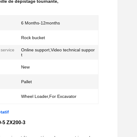
ille de dépistage tournante
,
6 Months-12months
Rock bucket
 service
Online support,Video technical suppor
t
New
Pallet
Wheel Loader,For Excavator
tatif
0-5 ZX200-3