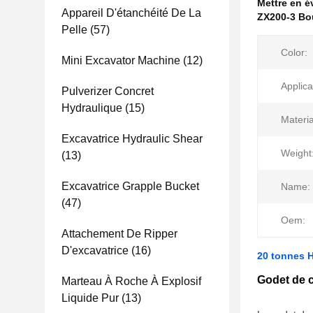
Mettre en 
Appareil D'étanchéité De La
ZX200-3 Bou
Pelle
(57)
Color:
Mini Excavator Machine
(12)
Applica
Pulverizer Concret
Hydraulique
(15)
Materia
Excavatrice Hydraulic Shear
Weight
(13)
Excavatrice Grapple Bucket
Name:
(47)
Oem:
Attachement De Ripper
D'excavatrice
(16)
20 tonnes H
Godet de c
Marteau À Roche À Explosif
Liquide Pur
(13)