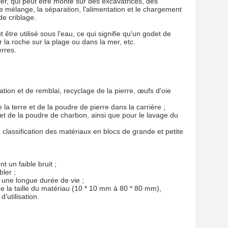
tier, qui peut être monté sur des excavatrices, des
 mélange, la séparation, l'alimentation et le chargement
de criblage.
re utilisé sous l'eau, ce qui signifie qu'un godet de
r la roche sur la plage ou dans la mer, etc.
erres.
ion et de remblai, recyclage de la pierre, œufs d'oie
e la terre et de la poudre de pierre dans la carrière ;
 et de la poudre de charbon, ainsi que pour le lavage du
la classification des matériaux en blocs de grande et petite
 un faible bruit ;
bler ;
t une longue durée de vie ;
de la taille du matériau (10 * 10 mm à 80 * 80 mm),
'utilisation.