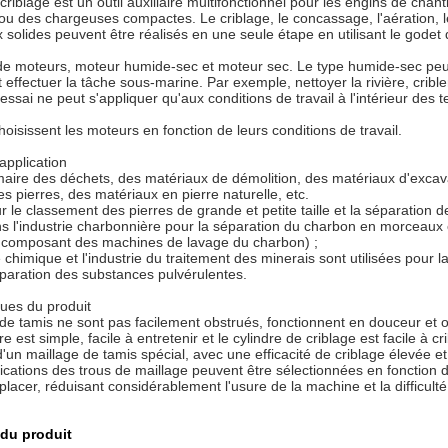
criblage est un outil auxiliaire multifonctionnel pour les engins de chan
u des chargeuses compactes. Le criblage, le concassage, l'aération, le
 solides peuvent être réalisés en une seule étape en utilisant le godet 
e moteurs, moteur humide-sec et moteur sec. Le type humide-sec peut êt
 effectuer la tâche sous-marine. Par exemple, nettoyer la rivière, crible
ssai ne peut s'appliquer qu'aux conditions de travail à l'intérieur des t
hoisissent les moteurs en fonction de leurs conditions de travail.
application
maire des déchets, des matériaux de démolition, des matériaux d'excavat
s pierres, des matériaux en pierre naturelle, etc.
ur le classement des pierres de grande et petite taille et la séparation d
ans l'industrie charbonnière pour la séparation du charbon en morceaux
 composant des machines de lavage du charbon) ;
e chimique et l'industrie du traitement des minerais sont utilisées pour 
 séparation des substances pulvérulentes.
ques du produit
 de tamis ne sont pas facilement obstrués, fonctionnent en douceur et ont
re est simple, facile à entretenir et le cylindre de criblage est facile à cri
d'un maillage de tamis spécial, avec une efficacité de criblage élevée e
fications des trous de maillage peuvent être sélectionnées en fonction 
lacer, réduisant considérablement l'usure de la machine et la difficulté d
du produit