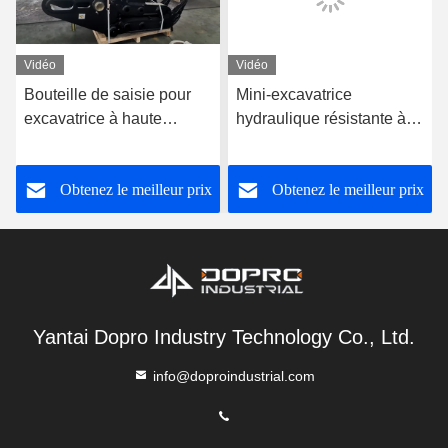
Vidéo
Vidéo
Bouteille de saisie pour
Mini-excavatrice
excavatrice à haute
hydraulique résistante à
résistance / Bouteille de
l'usure pour les déchets
saisie mécanique
d'acier / bois / pierre
Obtenez le meilleur prix
Obtenez le meilleur prix
Yantai Dopro Industry Technology Co., Ltd.
info@doproindustrial.com