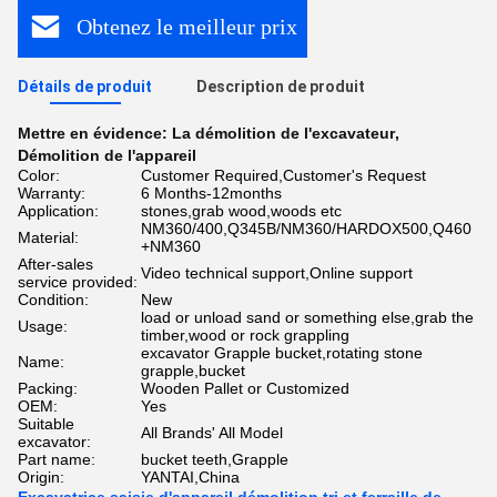
Obtenez le meilleur prix
Détails de produit
Description de produit
Mettre en évidence:
La démolition de l'excavateur
,
Démolition de l'appareil
Color:
Customer Required,Customer's Request
Warranty:
6 Months-12months
Application:
stones,grab wood,woods etc
NM360/400,Q345B/NM360/HARDOX500,Q460
Material:
+NM360
After-sales
Video technical support,Online support
service provided:
Condition:
New
load or unload sand or something else,grab the
Usage:
timber,wood or rock grappling
excavator Grapple bucket,rotating stone
Name:
grapple,bucket
Packing:
Wooden Pallet or Customized
OEM:
Yes
Suitable
All Brands' All Model
excavator:
Part name:
bucket teeth,Grapple
Origin:
YANTAI,China