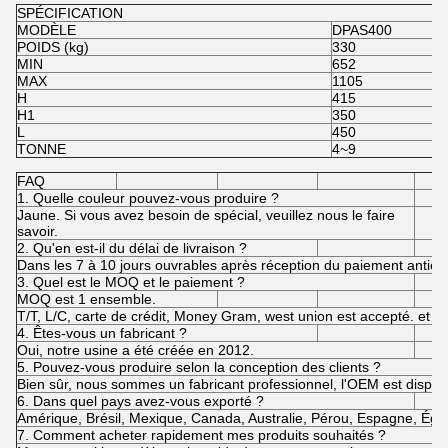
SPÉCIFICATION
MODÈLE
DPAS400
POIDS (kg)
330
MIN
652
MAX
1105
H
415
H1
350
L
450
TONNE
4~9
FAQ
1. Quelle couleur pouvez-vous produire ?
Jaune. Si vous avez besoin de spécial, veuillez nous le faire
savoir.
2. Qu'en est-il du délai de livraison ?
Dans les 7 à 10 jours ouvrables après réception du paiement anticip
3. Quel est le MOQ et le paiement ?
MOQ est 1 ensemble.
T/T, L/C, carte de crédit, Money Gram, west union est accepté. et d
4. Êtes-vous un fabricant ?
Oui, notre usine a été créée en 2012.
5. Pouvez-vous produire selon la conception des clients ?
Bien sûr, nous sommes un fabricant professionnel, l'OEM est dispon
6. Dans quel pays avez-vous exporté ?
Amérique, Brésil, Mexique, Canada, Australie, Pérou, Espagne, Égypt
7. Comment acheter rapidement mes produits souhaités ?