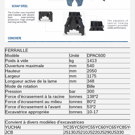
FERRAILLE
Modèle
Unité
DPAC600
D
Poids à vide
kg
1413
2
Ouverture maximale
mm
540
5
Hauteur
mm
2050
2
Largeur
mm
1175
1
Longueur active de la lame
mm
348
4
Mode de rotation
Bille
3
Pression
bar
300
3
Force d'écrasement à la racine
tonnes
138*2
1
Force d'écrasement au milieu
tonnes
80*2
1
Force d'écrasement à l'avant
tonnes
53*2
7
Excavatrice appropriée
tonnes
10-17
1
Convient à divers modèles d'excavatrices
YUCHAI
YC35YC50YC55YC60YC65YC85YC1
JCB
JS130JS210JS220JS290JS330