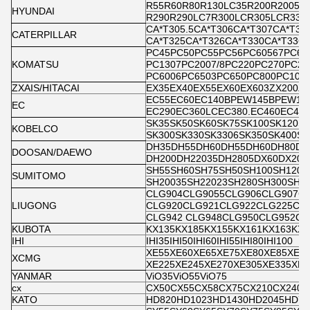
R55R60R80R130LC35R200R2005R2
HYUNDAI
R290R290LC7R300LCR305LCR330
CA*T305.5CA*T306CA*T307CA*T30
CATERPILLAR
CA*T325CA*T326CA*T330CA*T336C
PC45PC50PC55PC56PC60567PC60
KOMATSU
PC1307PC2007/8PC220PC270PC240
PC6006PC6503PC650PC800PC100
ZXAIS/HITACAI
EX35EX40EX55EX60EX603ZX200ZX
EC55EC60EC140BPEW145BPEW16
EC
EC290EC360LCEC380.EC460EC48
SK35SK50SK60SK75SK100SK120SK
KOBELCO
SK300SK330SK3306SK350SK400SK
DH35DH55DH60DH55DH60DH80DH
DOOSAN/DAEWO
DH200DH22035DH2805DX60DX200
SH55SH60SH75SH50SH100SH120S
SUMITOMO
SH20035SH22023SH280SH300SH3
CLG904CLG9055CLG906CLG907C
LIUGONG
CLG920CLG921CLG922CLG225CL
CLG942 CLG948CLG950CLG952CL
KUBOTA
KX135KX185KX155KX161KX163KX1
IHI
IHI35IHI50IHI60IHI55IHI80IHI100
XE55XE60XE65XE75XE80XE85XE13
XCMG
XE225XE245XE270XE305XE335XE3
YANMAR
ViO35ViO55ViO75
cx
CX50CX55CX58CX75CX210CX240C
KATO
HD820HD1023HD1430HD2045HD70