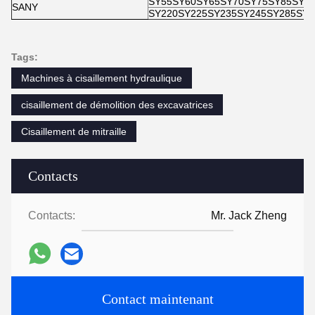
SY55SY60SY65SY70SY75SY85SY95
SANY
SY220SY225SY235SY245SY285SY3
Tags:
Machines à cisaillement hydraulique
cisaillement de démolition des excavatrices
Cisaillement de mitraille
Contacts
Contacts:
Mr. Jack Zheng
Contact maintenant