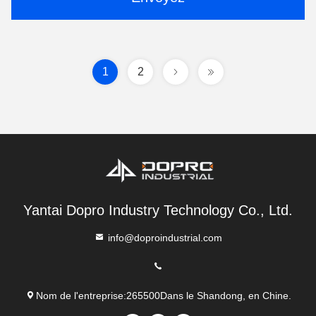
1
2
Yantai Dopro Industry Technology Co., Ltd.
info@doproindustrial.com
Nom de l'entreprise:265500Dans le Shandong, en Chine.