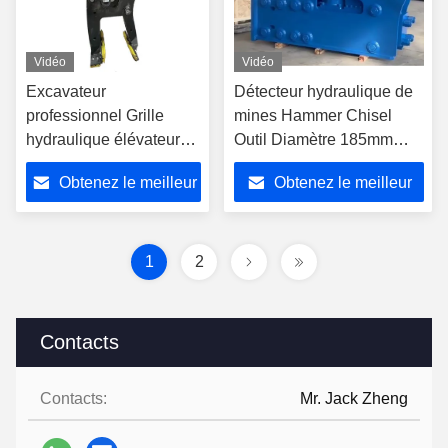
Vidéo
Vidéo
Excavateur
Détecteur hydraulique de
professionnel Grille
mines Hammer Chisel
hydraulique élévateur
Outil Diamètre 185mm
de briques bloc de
195mm Pour une pelle de
Obtenez le meilleur
Obtenez le meilleur
chariot élévateur pour 3
45 à 75 tonnes
4 5 6 7 8 9 10 15 20
prix
prix
tonnes Excavateur
1
2
Contacts
Contacts:
Mr. Jack Zheng