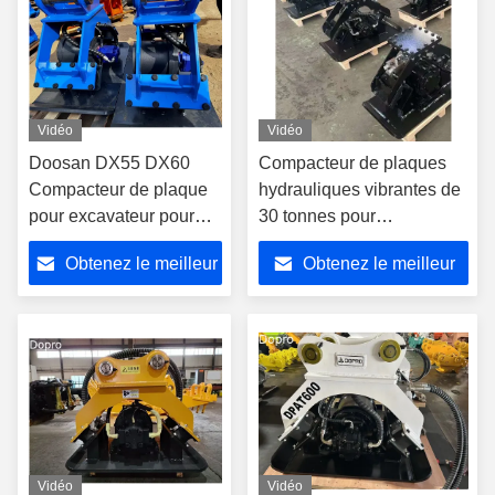
Vidéo
Vidéo
Doosan DX55 DX60
Compacteur de plaques
Compacteur de plaque
hydrauliques vibrantes de
pour excavateur pour
30 tonnes pour
Hyundai R220 R250
excavatrice SK250 SY365
Obtenez le meilleur
Obtenez le meilleur
SY335 EC290B CX360
LG936
prix
prix
Vidéo
Vidéo