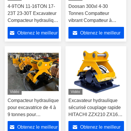
4-9TON 11-16TON 17-
Doosan 300xl 4-30
23T 23-30T Excavateur
Tonnes Compatteur
Compacteur hydraulique
vibrant Compatteur à
Compacteur de plaques
plaque hydraulique pour
Obtenez le meilleur
Obtenez le meilleur
de béton
excavatrice R210
prix
prix
Vidéo
Vidéo
Compacteur hydraulique
Excavateur hydraulique
pour excavatrice de 4 à
sécurisé couplage rapide
9 tonnes pour
HITACHI ZZX210 ZX160
excavatrice Kobelco
ZX70 ZX75 ZX80
Obtenez le meilleur
Obtenez le meilleur
SK60 SK55