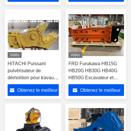
prix
prix
Vidéo
Vidéo
HITACHI Puissant
FRD Furukawa HB15G
pulvérisateur de
HB20G HB30G HB40G
démolition pour travaux
HB50G Excavateur et
lourds Pulvérisateur
défonceur de roche
Obtenez le meilleur
Obtenez le meilleur
hydraulique rotatif à
360° pour les
prix
prix
excavatrices de 10 à 40
tonnes