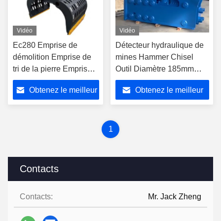
Vidéo
Vidéo
Ec280 Emprise de
Détecteur hydraulique de
démolition Emprise de
mines Hammer Chisel
tri de la pierre Emprise
Outil Diamètre 185mm
de tri de l'excavateur
195mm Pour une pelle de
Obtenez le meilleur
Obtenez le meilleur
Emprise hydraulique de
45 à 75 tonnes
la pierre Emprise de
prix
prix
démolition Emprise de
tri de l'excavateur
1
Tracteur de 7 tonnes 8
tonnes 12 tonnes
Contacts
Contacts:
Mr. Jack Zheng