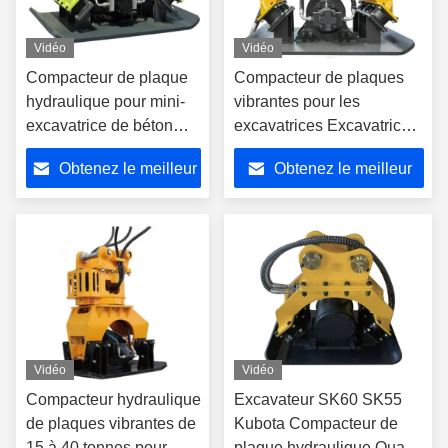
Vidéo
Vidéo
Compacteur de plaque
Compacteur de plaques
hydraulique pour mini-
vibrantes pour les
excavatrice de béton
excavatrices Excavatrice à
pour Sunward SWE15
pelle hydraulique
Obtenez le meilleur
Obtenez le meilleur
SWE18
Compacteur de plaques
de béton pour les routes
prix
prix
Compacteur de plaques
vibrantes Compacteur
Vidéo
Vidéo
Compacteur hydraulique
Excavateur SK60 SK55
de plaques vibrantes de
Kubota Compacteur de
15 à 40 tonnes pour
plaque hydraulique Quatre